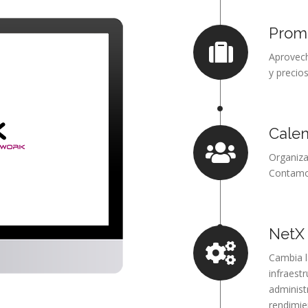
Prom
Aprovech
y precio
Calen
Organiza
Contamos
NetX 
Cambia l
infraestr
administ
rendimien