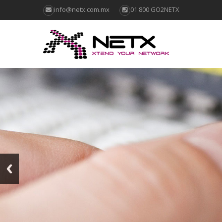
info@netx.com.mx
01 800 GO2NETX